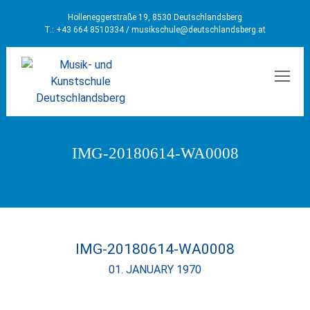
Holleneggerstraße 19, 8530 Deutschlandsberg
T.: +43 664 8510334 /
musikschule@deutschlandsberg.at
MEN
IMG-20180614-WA0008
IMG-20180614-WA0008
01. JANUARY 1970