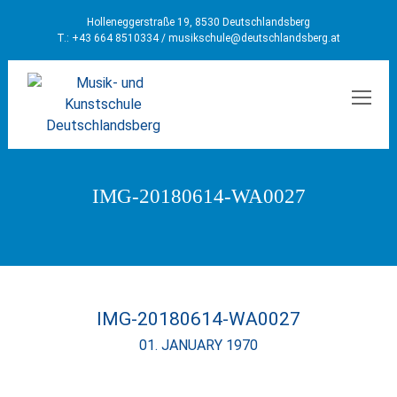
Holleneggerstraße 19, 8530 Deutschlandsberg
T.: +43 664 8510334 /
musikschule@deutschlandsberg.at
MEN
IMG-20180614-WA0027
IMG-20180614-WA0027
01. JANUARY 1970