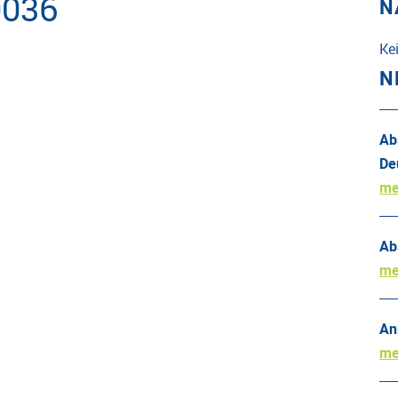
0036
N
Ke
N
Ab
De
me
Ab
me
An
me