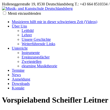
Holleneggerstraße 19, 8530 Deutschlandsberg
T.: +43 664 8510334 
Menü ein/ausblenden
Musizieren hilft mir in dieser schwierigen Zeit (Videos)
Über Uns
Leitbild
Lehrer
Unsere Geschichte
Weiterführende Links
Unterricht
Instrumente
Ergänzungsfächer
Zweigstellen
elearning Musiktheorie
Termine
News
Anmeldung
Downloads
Kontakt
Vorspielabend Scheifler Leitner