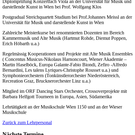
Diplomprüfung Konzertfach Viola an der Universität für Musik und
darstellende Kunst in Wien bei Prof. Wolfgang Klos
Postgradual Streichquartett Studium bei Prof.Johannes Meissl an der
Universität für Musik und darstellende Kunst in Wien
Zahlreiche Meisterkurse bei renommierten Dozenten im Bereich
Kammermusik und Alte Musik (Hartmut Rohde, Diemut Poppen,
Erich Höbarth u.a.)
Regelmässig Kooperationen und Projekte mit Alte Musik Ensembles
( Concentus Musicus-Nikolaus Harnoncourt, Wiener Akademie –
Martin Haselböck, Europa Galante-Fabio Biondi, Zefiro -Alfredo
Bernardini, Les talens Lyriques-Christophe Rousset u.a.) und
Symphonieorchestern (Tonkünstlerorchester Niederösterreich,
Recreation Graz, Brucknerorchester Linz u.a.)
Mitglied im ORF Dancing Stars Orchester, Crossoverprojekte mit
Barbara Helfgott Tourneen in Europa, Asien, Südamerika
Lehrtätigkeit an der Musikschule Wien 1150 und an der Wieser
Musikschule
Zurück zum Lehrpersonal
Nächste Termine