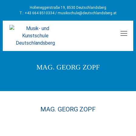
Holleneggerstraße 19, 8530 Deutschlandsberg
T.: +43 664 8510334 /
musikschule@deutschlandsberg.at
MEN
MAG. GEORG ZOPF
MAG. GEORG ZOPF