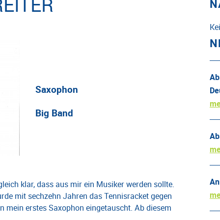
REITER
N
Ke
N
Ab
Saxophon
De
me
Big Band
Ab
me
An
eich klar, dass aus mir ein Musiker werden sollte.
me
wurde mit sechzehn Jahren das Tennisracket gegen
gen mein erstes Saxophon eingetauscht. Ab diesem