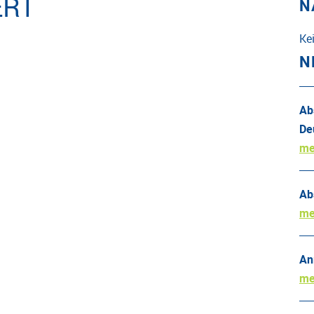
ERT
N
Ke
N
Ab
De
me
Ab
me
An
me