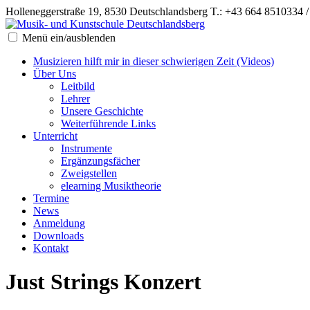
Holleneggerstraße 19, 8530 Deutschlandsberg
T.: +43 664 8510334 
Menü ein/ausblenden
Musizieren hilft mir in dieser schwierigen Zeit (Videos)
Über Uns
Leitbild
Lehrer
Unsere Geschichte
Weiterführende Links
Unterricht
Instrumente
Ergänzungsfächer
Zweigstellen
elearning Musiktheorie
Termine
News
Anmeldung
Downloads
Kontakt
Just Strings Konzert