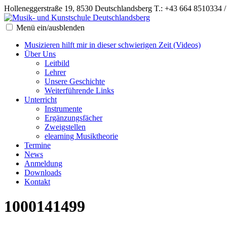
Holleneggerstraße 19, 8530 Deutschlandsberg
T.: +43 664 8510334 
Menü ein/ausblenden
Musizieren hilft mir in dieser schwierigen Zeit (Videos)
Über Uns
Leitbild
Lehrer
Unsere Geschichte
Weiterführende Links
Unterricht
Instrumente
Ergänzungsfächer
Zweigstellen
elearning Musiktheorie
Termine
News
Anmeldung
Downloads
Kontakt
1000141499