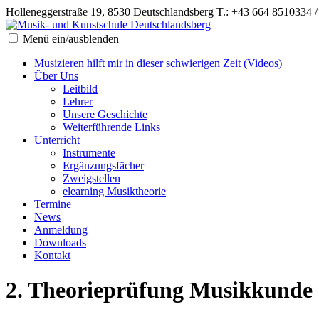
Holleneggerstraße 19, 8530 Deutschlandsberg
T.: +43 664 8510334 
Menü ein/ausblenden
Musizieren hilft mir in dieser schwierigen Zeit (Videos)
Über Uns
Leitbild
Lehrer
Unsere Geschichte
Weiterführende Links
Unterricht
Instrumente
Ergänzungsfächer
Zweigstellen
elearning Musiktheorie
Termine
News
Anmeldung
Downloads
Kontakt
2. Theorieprüfung Musikkunde 1