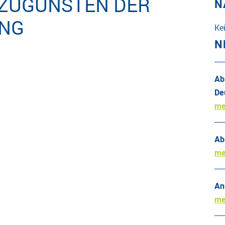
 ZUGUNSTEN DER
N
UNG
Ke
N
Ab
De
me
Ab
me
An
me