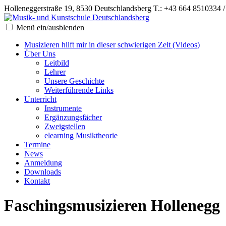
Holleneggerstraße 19, 8530 Deutschlandsberg
T.: +43 664 8510334 
Menü ein/ausblenden
Musizieren hilft mir in dieser schwierigen Zeit (Videos)
Über Uns
Leitbild
Lehrer
Unsere Geschichte
Weiterführende Links
Unterricht
Instrumente
Ergänzungsfächer
Zweigstellen
elearning Musiktheorie
Termine
News
Anmeldung
Downloads
Kontakt
Faschingsmusizieren Hollenegg