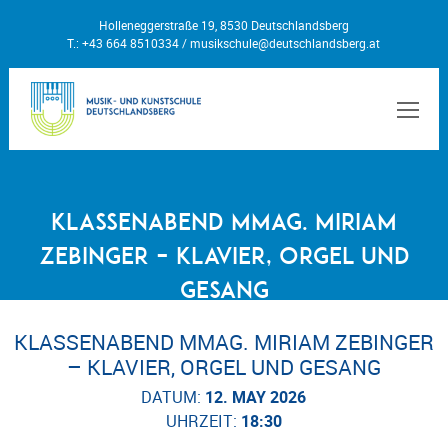
Holleneggerstraße 19, 8530 Deutschlandsberg
T.: +43 664 8510334 /
musikschule@deutschlandsberg.at
MEN
Klassenabend MMag. Miriam
Zebinger – Klavier, Orgel und
Gesang
KLASSENABEND MMAG. MIRIAM ZEBINGER
– KLAVIER, ORGEL UND GESANG
DATUM:
12. MAY 2026
UHRZEIT:
18:30