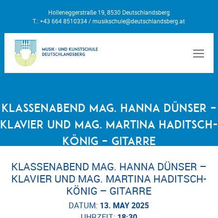
Holleneggerstraße 19, 8530 Deutschlandsberg
T.: +43 664 8510334 /
musikschule@deutschlandsberg.at
MEN
Klassenabend Mag. Hanna Dünser –
Klavier und Mag. Martina Haditsch-
König – Gitarre
KLASSENABEND MAG. HANNA DÜNSER –
KLAVIER UND MAG. MARTINA HADITSCH-
KÖNIG – GITARRE
DATUM:
13. MAY 2025
UHRZEIT:
18:30