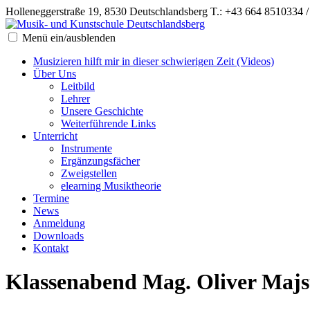
Holleneggerstraße 19, 8530 Deutschlandsberg
T.: +43 664 8510334 
Menü ein/ausblenden
Musizieren hilft mir in dieser schwierigen Zeit (Videos)
Über Uns
Leitbild
Lehrer
Unsere Geschichte
Weiterführende Links
Unterricht
Instrumente
Ergänzungsfächer
Zweigstellen
elearning Musiktheorie
Termine
News
Anmeldung
Downloads
Kontakt
Klassenabend Mag. Oliver Majst