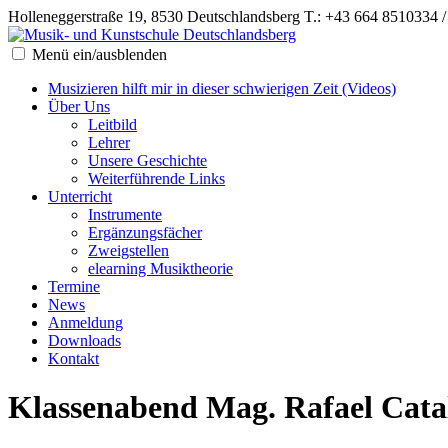
Holleneggerstraße 19, 8530 Deutschlandsberg
T.: +43 664 8510334 
Menü ein/ausblenden
Musizieren hilft mir in dieser schwierigen Zeit (Videos)
Über Uns
Leitbild
Lehrer
Unsere Geschichte
Weiterführende Links
Unterricht
Instrumente
Ergänzungsfächer
Zweigstellen
elearning Musiktheorie
Termine
News
Anmeldung
Downloads
Kontakt
Klassenabend Mag. Rafael Catal