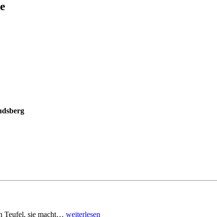
e
ndsberg
den Teufel, sie macht…
weiterlesen