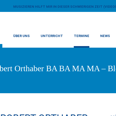
MUSIZIEREN HILFT MIR IN DIESER SCHWIERIGEN ZEIT (VIDEO
ÜBER UNS
UNTERRICHT
TERMINE
NEWS
obert Orthaber BA BA MA MA – Ble