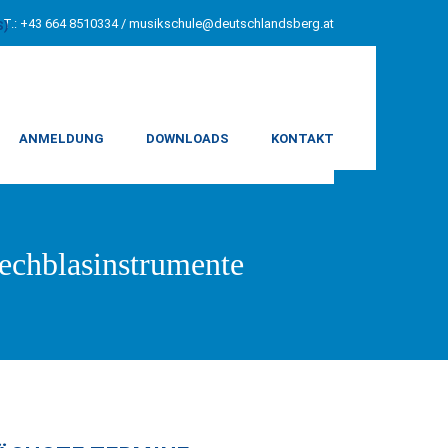
T.: +43 664 8510334 /
musikschule@deutschlandsberg.at
S)
ANMELDUNG
DOWNLOADS
KONTAKT
chblasinstrumente