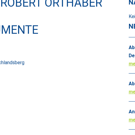
 ROBERT ORTHABER
N
Ke
N
UMENTE
Ab
De
chlandsberg
me
Ab
me
An
me