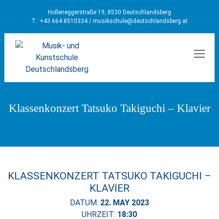
Holleneggerstraße 19, 8530 Deutschlandsberg
T.: +43 664 8510334 /
musikschule@deutschlandsberg.at
MEN
Klassenkonzert Tatsuko Takiguchi – Klavier
KLASSENKONZERT TATSUKO TAKIGUCHI –
KLAVIER
DATUM:
22. MAY 2023
UHRZEIT:
18:30