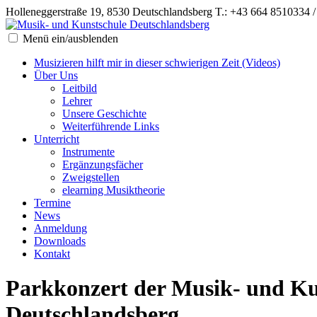
Holleneggerstraße 19, 8530 Deutschlandsberg
T.: +43 664 8510334 
Menü ein/ausblenden
Musizieren hilft mir in dieser schwierigen Zeit (Videos)
Über Uns
Leitbild
Lehrer
Unsere Geschichte
Weiterführende Links
Unterricht
Instrumente
Ergänzungsfächer
Zweigstellen
elearning Musiktheorie
Termine
News
Anmeldung
Downloads
Kontakt
Parkkonzert der Musik- und Ku
Deutschlandsberg