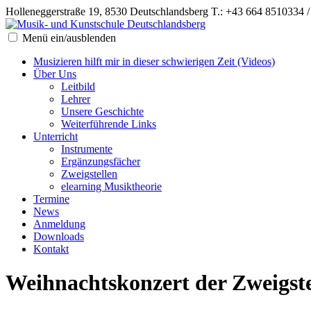
Holleneggerstraße 19, 8530 Deutschlandsberg
T.: +43 664 8510334 
Menü ein/ausblenden
Musizieren hilft mir in dieser schwierigen Zeit (Videos)
Über Uns
Leitbild
Lehrer
Unsere Geschichte
Weiterführende Links
Unterricht
Instrumente
Ergänzungsfächer
Zweigstellen
elearning Musiktheorie
Termine
News
Anmeldung
Downloads
Kontakt
Weihnachtskonzert der Zweigste