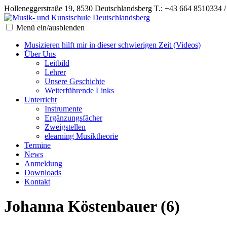
Holleneggerstraße 19, 8530 Deutschlandsberg
T.: +43 664 8510334 
Menü ein/ausblenden
Musizieren hilft mir in dieser schwierigen Zeit (Videos)
Über Uns
Leitbild
Lehrer
Unsere Geschichte
Weiterführende Links
Unterricht
Instrumente
Ergänzungsfächer
Zweigstellen
elearning Musiktheorie
Termine
News
Anmeldung
Downloads
Kontakt
Johanna Köstenbauer (6)