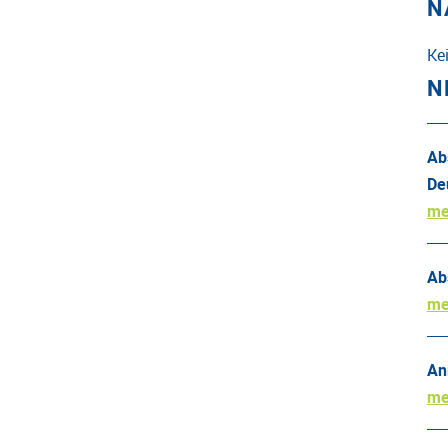
N
Ke
N
Ab
De
me
Ab
me
An
me