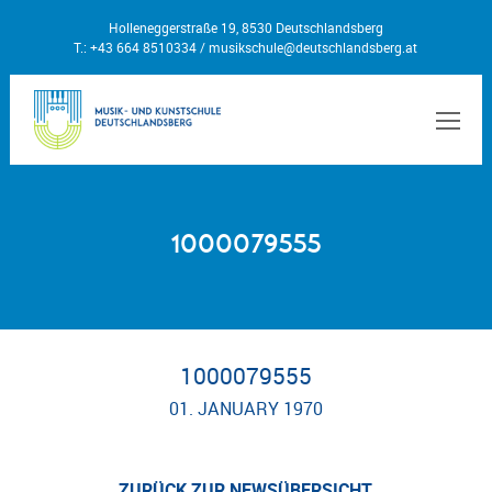
Holleneggerstraße 19, 8530 Deutschlandsberg
T.: +43 664 8510334 /
musikschule@deutschlandsberg.at
MEN
1000079555
1000079555
01. JANUARY 1970
ZURÜCK ZUR NEWSÜBERSICHT