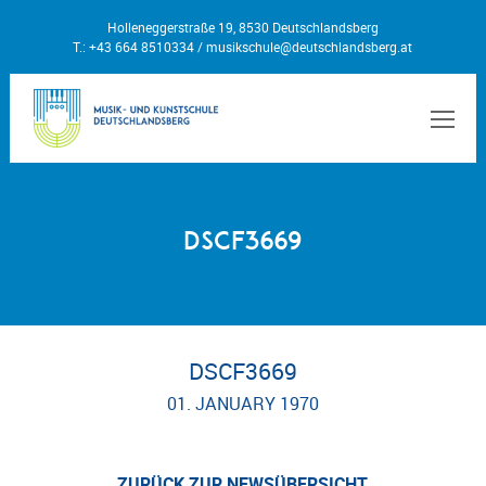
Holleneggerstraße 19, 8530 Deutschlandsberg
T.: +43 664 8510334 /
musikschule@deutschlandsberg.at
MEN
dscf3669
DSCF3669
01. JANUARY 1970
ZURÜCK ZUR NEWSÜBERSICHT