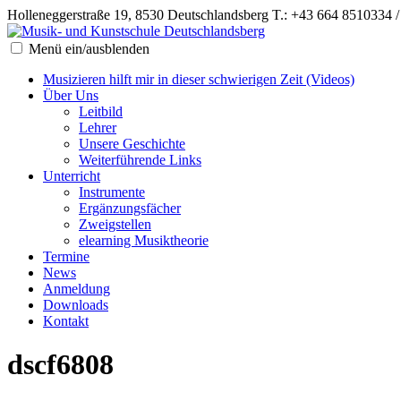
Holleneggerstraße 19, 8530 Deutschlandsberg
T.: +43 664 8510334 
Menü ein/ausblenden
Musizieren hilft mir in dieser schwierigen Zeit (Videos)
Über Uns
Leitbild
Lehrer
Unsere Geschichte
Weiterführende Links
Unterricht
Instrumente
Ergänzungsfächer
Zweigstellen
elearning Musiktheorie
Termine
News
Anmeldung
Downloads
Kontakt
dscf6808