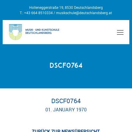
Holleneggerstraße 19, 8530 Deutschlandsberg
T.: +43 664 8510334 /
musikschule@deutschlandsberg.at
MEN
DSCF0764
DSCF0764
01. JANUARY 1970
ZURÜCK ZUR NEWSÜBERSICHT