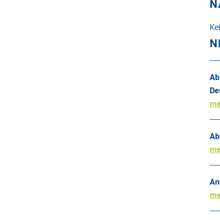
N
Ke
N
Ab
De
me
Ab
me
An
me