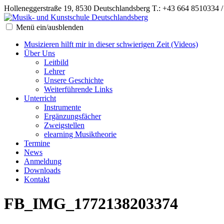
Holleneggerstraße 19, 8530 Deutschlandsberg
T.: +43 664 8510334 
Menü ein/ausblenden
Musizieren hilft mir in dieser schwierigen Zeit (Videos)
Über Uns
Leitbild
Lehrer
Unsere Geschichte
Weiterführende Links
Unterricht
Instrumente
Ergänzungsfächer
Zweigstellen
elearning Musiktheorie
Termine
News
Anmeldung
Downloads
Kontakt
FB_IMG_1772138203374