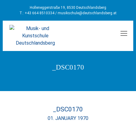
Holleneggerstraße 19, 8530 Deutschlandsberg
T.: +43 664 8510334 /
musikschule@deutschlandsberg.at
MEN
_DSC0170
_DSC0170
01. JANUARY 1970