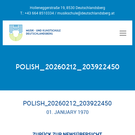
Holleneggerstraße 19, 8530 Deutschlandsberg
T.: +43 664 8510334 /
musikschule@deutschlandsberg.at
MEN
Polish_20260212_203922450
POLISH_20260212_203922450
01. JANUARY 1970
ZURÜCK ZUR NEWSÜBERSICHT