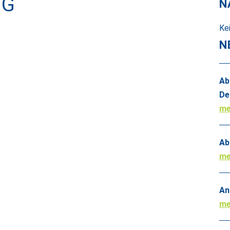
NG
N
Ke
N
Ab
De
me
Ab
me
An
me